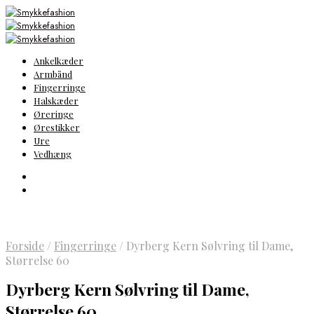
Ankelkæder
Armbånd
Fingerringe
Halskæder
Øreringe
Ørestikker
Ure
Vedhæng
Forside
/
Fingerringe
/
Dyrberg Kern Sølvring til Dame,
Størrelse 60
Dyrberg Kern Sølvring til Dame,
Størrelse 60