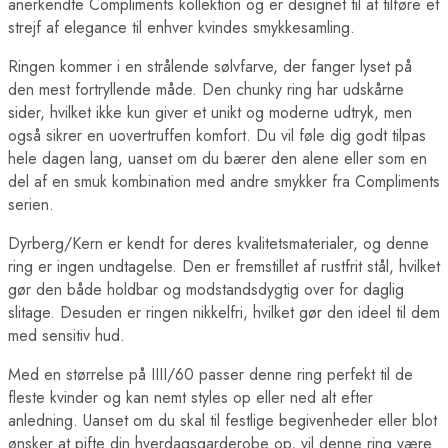
anerkendte Compliments kollektion og er designet til at tilføre et
strejf af elegance til enhver kvindes smykkesamling.
Ringen kommer i en strålende sølvfarve, der fanger lyset på
den mest fortryllende måde. Den chunky ring har udskårne
sider, hvilket ikke kun giver et unikt og moderne udtryk, men
også sikrer en uovertruffen komfort. Du vil føle dig godt tilpas
hele dagen lang, uanset om du bærer den alene eller som en
del af en smuk kombination med andre smykker fra Compliments
serien.
Dyrberg/Kern er kendt for deres kvalitetsmaterialer, og denne
ring er ingen undtagelse. Den er fremstillet af rustfrit stål, hvilket
gør den både holdbar og modstandsdygtig over for daglig
slitage. Desuden er ringen nikkelfri, hvilket gør den ideel til dem
med sensitiv hud.
Med en størrelse på IIII/60 passer denne ring perfekt til de
fleste kvinder og kan nemt styles op eller ned alt efter
anledning. Uanset om du skal til festlige begivenheder eller blot
ønsker at pifte din hverdagsgarderobe op, vil denne ring være