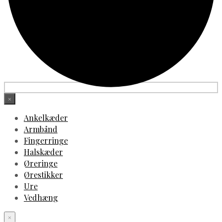
×
Ankelkæder
Armbånd
Fingerringe
Halskæder
Øreringe
Ørestikker
Ure
Vedhæng
×