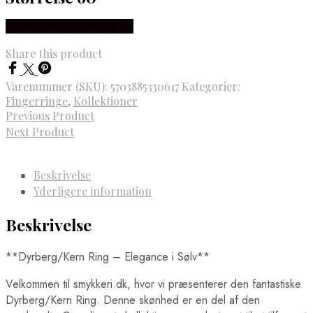
Købes hos Dyrberg/Kern
Share this product
Varenummer (SKU):
5703885330617
Kategorier:
Fingerringe
,
Kollektioner
Previous Product
Next Product
Beskrivelse
Yderligere information
Beskrivelse
**Dyrberg/Kern Ring – Elegance i Sølv**
Velkommen til smykkeri.dk, hvor vi præsenterer den fantastiske
Dyrberg/Kern Ring. Denne skønhed er en del af den