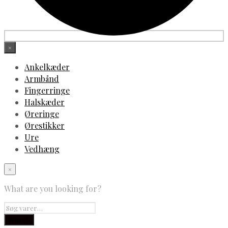
×
Ankelkæder
Armbånd
Fingerringe
Halskæder
Øreringe
Ørestikker
Ure
Vedhæng
×
What are you looking for?