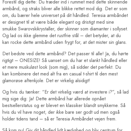
Forestil dig dette: Du træder ind i rummet med dette skinnende
armbånd, og straks bliver alle blikke rettet mod dig. Det er som
om, du bærer hele universet på dit håndled. Teresia armbåndet
er designet til at være både elegant og dristigt med sine
smukke Swarovskikrystaller, der skinner som diamanter i sollyset.
Og lad os ikke glemme det rustfrie stål – det betyder, at du
kan rocke dette armbånd uden frygt for, at det mister sin glans.
Det bedste ved dette armbånd? Det passer til alle! Ja, du hørte
rigtigt – ONESIZE! Så uanset om du har et slankt håndled eller
et mere muskuløst look (som mig), så sidder det perfekt. Du
kan kombinere det med alt fra en casual t-shirt til den mest
glamorøse aftenkjole. Det er virkelig alsidigt!
Og hvis du tænker: “Er det virkelig værd at investere i?”, så lad
mig sige dig: Ja! Dette armbånd har allerede opnået
bestsellerstatus og er blevet en klassiker blandt smykkerne. Så
hvis du vil have noget, der ikke bare ser godt ud men også
holder tidens tand – så er Teresia Armbåndet vejen frem.
Så kom nu! Giv dit håndled lidt kærlighed og bliv centrum for