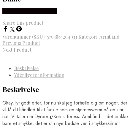
Købes hos Dyrberg/Kern
Share this product
Varenummer (SKU):
5703885294933
Kategori:
Armbånd
Previous Product
Next Product
Beskrivelse
Yderligere information
Beskrivelse
Okay, lyt godt efter, for nu skal jeg fortælle dig om noget, der
vil få dit håndled til at funkle som en stjernesværm på en klar
nat. Vi taler om Dyrberg/Kerns Teresia Armbånd – det er ikke
bare et smykke, det er din nye bedste ven i smykkeskrinet!