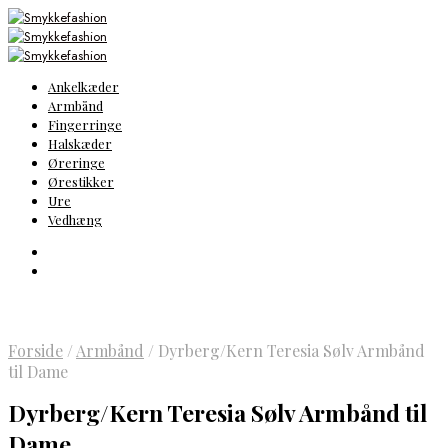
Ankelkæder
Armbånd
Fingerringe
Halskæder
Øreringe
Ørestikker
Ure
Vedhæng
Forside
/
Armbånd
/
Dyrberg/Kern Teresia Sølv Armbånd
til Dame
Dyrberg/Kern Teresia Sølv Armbånd til
Dame