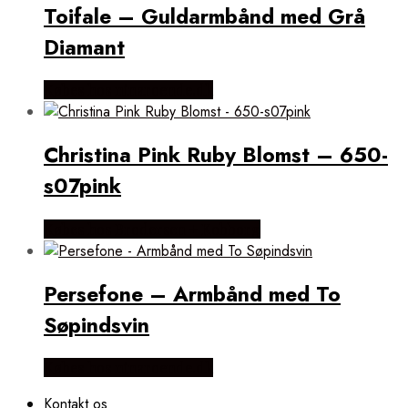
Toifale – Guldarmbånd med Grå
Diamant
Købes hos ninaroende.dk
Christina Pink Ruby Blomst – 650-
s07pink
Købes hos Brodersen + Kobborg
Persefone – Armbånd med To
Søpindsvin
Købes hos ninaroende.dk
Kontakt os