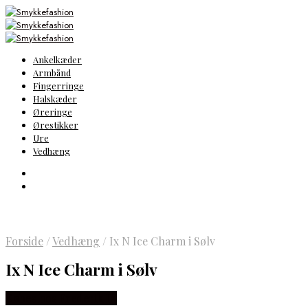
Ankelkæder
Armbånd
Fingerringe
Halskæder
Øreringe
Ørestikker
Ure
Vedhæng
Forside
/
Vedhæng
/
Ix N Ice Charm i Sølv
Ix N Ice Charm i Sølv
Købes hos Frederik IX