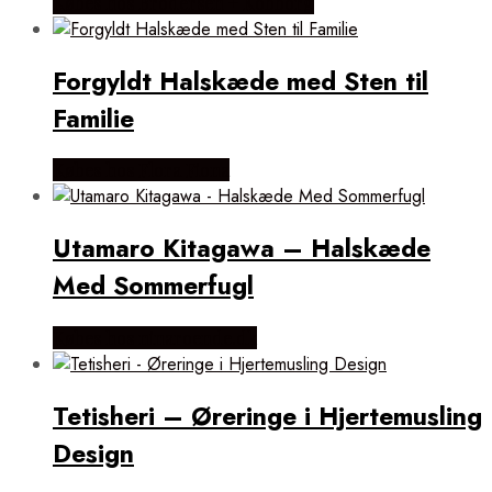
Købes hos Brodersen + Kobborg
Forgyldt Halskæde med Sten til
Familie
Købes hos Flora Fiona
Utamaro Kitagawa – Halskæde
Med Sommerfugl
Købes hos ninaroende.dk
Tetisheri – Øreringe i Hjertemusling
Design