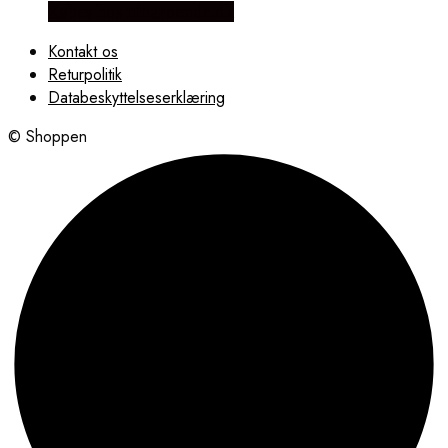
Købes hos ninaroende.dk
Kontakt os
Returpolitik
Databeskyttelseserklæring
© Shoppen