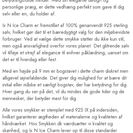
betydningsfulde minder. Med sin elegante design og
personlige præg, er dette vedhæng perfekt som gave til dig
selv eller en, du holder af.
Ix N Ice Charm er fremstillet af 100% genanvendt 925 sterling
sølv, hvilket gør det til et bæredygtigt valg for den miljøbevidste
forbruger. Ved at vælge dette smykke støtter du ikke kun stil,
men også ansvarlighed overfor vores planet. Det glitrende sølv
vil tilføje et strejf af elegance til enhver påklædning, uanset om
det er til hverdag eller fest.
Med en højde på 9 mm er bogstavet i dette charm diskret men
alligevel iøjnefaldende. Det giver dig mulighed for at bære dit
initial eller måske et særligt bogstav, der har betydning for dig.
Hver gang du ser på det, vil du mindes de gode tider og de
mennesker, der betyder mest for dig.
Alle vores smykker er stemplet med 925 IX på indersiden,
hvilket garanterer ægtheden af materialerne og kvaliteten af
håndværket. Hos Smykkeri.dk værdsætter vi kvalitet og
skønhed, og Ix N Ice Charm lever op til disse standarder.