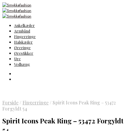
Ankelkæder
Armbånd
Fingerringe
Halskæder
Øreringe
Ørestikker
Ure
Vedhæng
Forside
/
Fingerringe
/
Spirit Icons Peak Ring – 53472
Forgyldt 54
Spirit Icons Peak Ring – 53472 Forgyldt
54