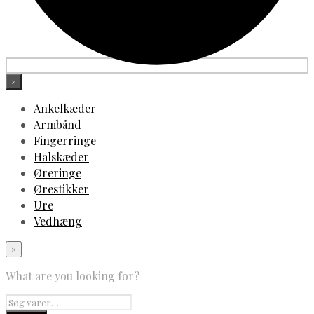
×
Ankelkæder
Armbånd
Fingerringe
Halskæder
Øreringe
Ørestikker
Ure
Vedhæng
×
What are you looking for?