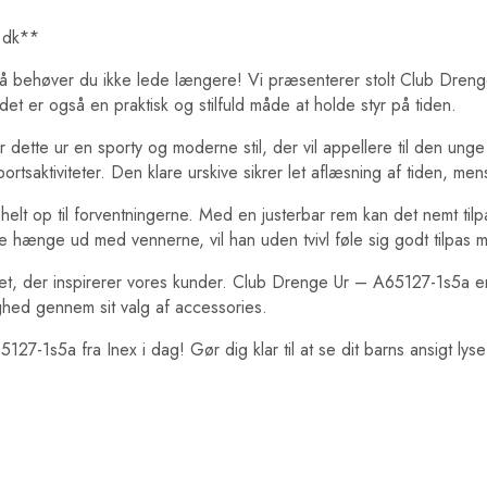
.dk**
v? Så behøver du ikke lede længere! Vi præsenterer stolt Club Dr
det er også en praktisk og stilfuld måde at holde styr på tiden.
ette ur en sporty og moderne stil, der vil appellere til den unge g
g sportsaktiviteter. Den klare urskive sikrer let aflæsning af tiden, 
 helt op til forventningerne. Med en justerbar rem kan det nemt tilp
e hænge ud med vennerne, vil han uden tvivl føle sig godt tilpas me
litet, der inspirerer vores kunder. Club Drenge Ur – A65127-1s5a 
ghed gennem sit valg af accessories.
27-1s5a fra Inex i dag! Gør dig klar til at se dit barns ansigt lys