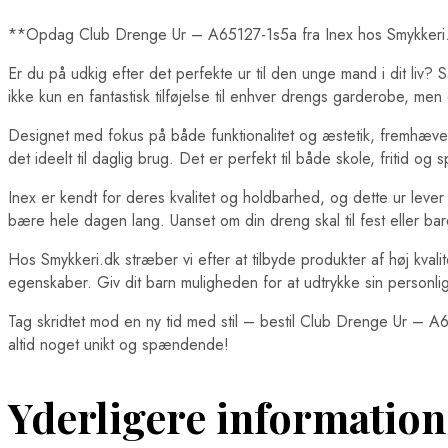
**Opdag Club Drenge Ur – A65127-1s5a fra Inex hos Smykkeri
Er du på udkig efter det perfekte ur til den unge mand i dit li
ikke kun en fantastisk tilføjelse til enhver drengs garderobe, men 
Designet med fokus på både funktionalitet og æstetik, fremhæver d
det ideelt til daglig brug. Det er perfekt til både skole, fritid o
Inex er kendt for deres kvalitet og holdbarhed, og dette ur lever
bære hele dagen lang. Uanset om din dreng skal til fest eller bar
Hos Smykkeri.dk stræber vi efter at tilbyde produkter af høj kva
egenskaber. Giv dit barn muligheden for at udtrykke sin personli
Tag skridtet mod en ny tid med stil – bestil Club Drenge Ur – A651
altid noget unikt og spændende!
Yderligere information