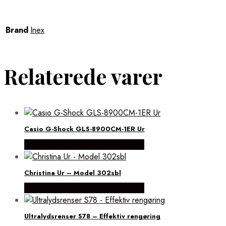
Brand
Inex
Relaterede varer
Casio G-Shock GLS-8900CM-1ER Ur
Købes hos Brodersen + Kobborg
Christina Ur – Model 302sbl
Købes hos Brodersen + Kobborg
Ultralydsrenser S78 – Effektiv rengøring