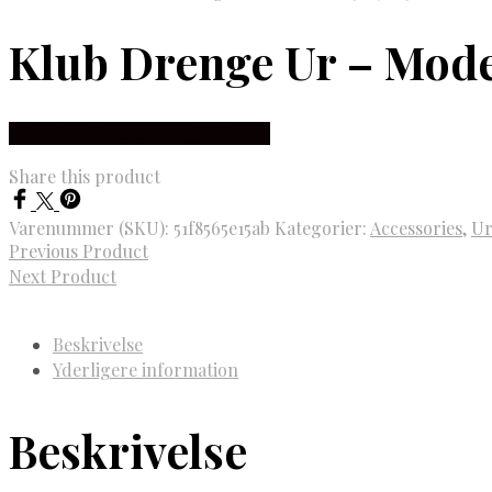
Klub Drenge Ur – Mode
Købes hos Brodersen + Kobborg
Share this product
Varenummer (SKU):
51f8565e15ab
Kategorier:
Accessories
,
Ur
Previous Product
Next Product
Beskrivelse
Yderligere information
Beskrivelse