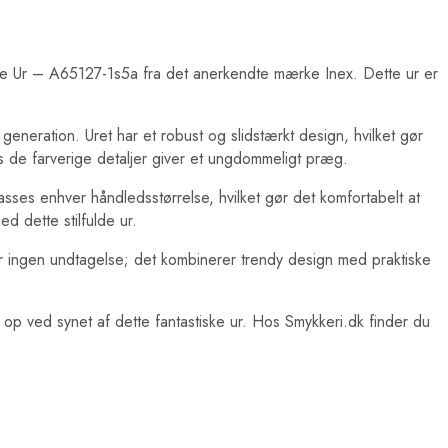
enge Ur – A65127-1s5a fra det anerkendte mærke Inex. Dette ur er
eneration. Uret har et robust og slidstærkt design, hvilket gør
mens de farverige detaljer giver et ungdommeligt præg.
asses enhver håndledsstørrelse, hvilket gør det komfortabelt at
d dette stilfulde ur.
er ingen undtagelse; det kombinerer trendy design med praktiske
e op ved synet af dette fantastiske ur. Hos Smykkeri.dk finder du