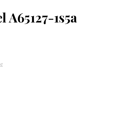
l A65127-1s5a
e