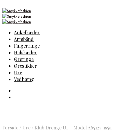
Ankelkæder
Armbånd
Fingerringe
Halskæder
Øreringe
Ørestikker
Ure
Vedhæng
Forside
/
Ure
/
Klub Drenge Ur – Model A65127-1s5a