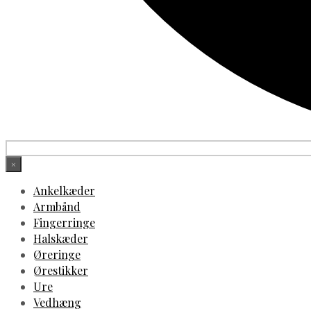
×
Ankelkæder
Armbånd
Fingerringe
Halskæder
Øreringe
Ørestikker
Ure
Vedhæng