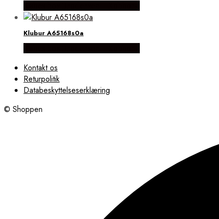
Købes hos Brodersen + Kobborg
Klubur A65168s0a
Købes hos Brodersen + Kobborg
Kontakt os
Returpolitik
Databeskyttelseserklæring
© Shoppen