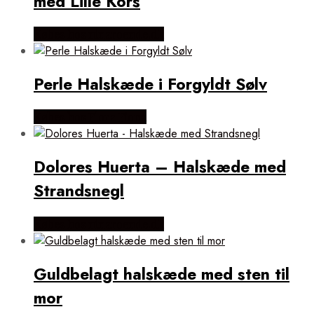
med Lille Kors
Købes hos ninaroende.dk
Perle Halskæde i Forgyldt Sølv
Købes hos Flora Fiona
Dolores Huerta – Halskæde med
Strandsnegl
Købes hos ninaroende.dk
Guldbelagt halskæde med sten til
mor