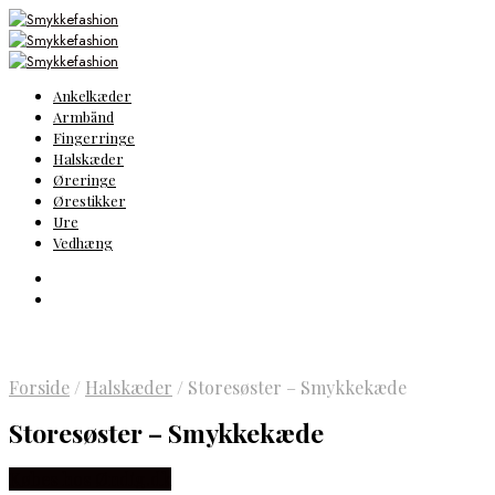
Ankelkæder
Armbånd
Fingerringe
Halskæder
Øreringe
Ørestikker
Ure
Vedhæng
Forside
/
Halskæder
/
Storesøster – Smykkekæde
Storesøster – Smykkekæde
Købes hos Øndig.dk