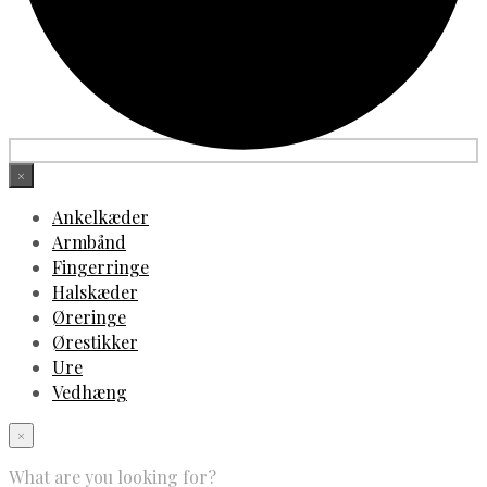
×
Ankelkæder
Armbånd
Fingerringe
Halskæder
Øreringe
Ørestikker
Ure
Vedhæng
×
What are you looking for?