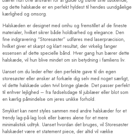
bærer hun ofte ansvaret for at guide og støtte sine søskende,
og dette halskæde er en perfekt hyldest til hendes uundgåelige
kærlighed og omsorg.
Halskæden er designet med omhu og fremstillet af de fineste
materialer, hvilket sikrer både holdbarhed og elegance. Den
fine indgravering “Storesøster” udføres med laserpræcision,
hvilket giver et skarpt og klart resultat, der virkelig fanger
essensen af dette specielle bånd. Hver gang hun bærer dette
halskæde, vil hun blive mindet om sin betydning i familiens liv.
Uanset om du leder efter den perfekte gave til din egen
storesøster eller ønsker at forkæle dig selv med noget særligt,
vil dette halskæde uden tvivl bringe glæde. Det passer perfekt
til enhver lejlighed – fra fødselsdage til jubilæer eller blot som
en kærlig påmindelse om jeres unikke forhold.
Smykket kan nemt styles sammen med andre halskæder for et
trendy lag-på-lag look eller bæres alene for et mere
minimalistisk udtryk. Uanset hvordan det bruges, vil Storesøster
halskædet være et statement piece, der altid vil vække