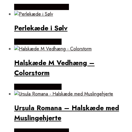
Købes hos ninaroende.dk
Perlekæde i Sølv
Købes hos Flora Fiona
Halskæde M Vedhæng –
Colorstorm
Købes hos Flora Fiona
Ursula Romana – Halskæde med
Muslingehjerte
Købes hos ninaroende.dk