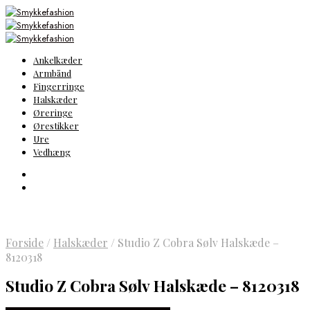
Ankelkæder
Armbånd
Fingerringe
Halskæder
Øreringe
Ørestikker
Ure
Vedhæng
Forside
/
Halskæder
/
Studio Z Cobra Sølv Halskæde –
8120318
Studio Z Cobra Sølv Halskæde – 8120318