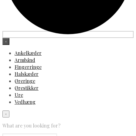
×
Ankelkæder
Armbånd
Fingerringe
Halskæder
Øreringe
Ørestikker
Ure
Vedhæng
×
What are you looking for?