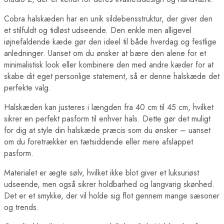
Cobra halskæden har en unik sildebensstruktur, der giver den
et stilfuldt og tidløst udseende. Den enkle men alligevel
iøjnefaldende kæde gør den ideel til både hverdag og festlige
anledninger. Uanset om du ønsker at bære den alene for et
minimalistisk look eller kombinere den med andre kæder for at
skabe dit eget personlige statement, så er denne halskæde det
perfekte valg.
Halskæden kan justeres i længden fra 40 cm til 45 cm, hvilket
sikrer en perfekt pasform til enhver hals. Dette gør det muligt
for dig at style din halskæde præcis som du ønsker – uanset
om du foretrækker en tætsiddende eller mere afslappet
pasform.
Materialet er ægte sølv, hvilket ikke blot giver et luksuriøst
udseende, men også sikrer holdbarhed og langvarig skønhed.
Det er et smykke, der vil holde sig flot gennem mange sæsoner
og trends.