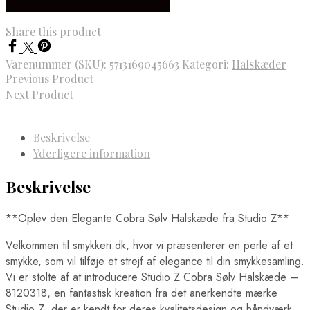
Købes hos Brodersen + Kobborg
Share this product
Varenummer (SKU):
5713169045663
Kategori:
Halskæder
Previous Product
Next Product
Beskrivelse
Yderligere information
Beskrivelse
**Oplev den Elegante Cobra Sølv Halskæde fra Studio Z**
Velkommen til smykkeri.dk, hvor vi præsenterer en perle af et
smykke, som vil tilføje et strejf af elegance til din smykkesamling.
Vi er stolte af at introducere Studio Z Cobra Sølv Halskæde –
8120318, en fantastisk kreation fra det anerkendte mærke
Studio Z, der er kendt for deres kvalitetsdesign og håndværk.